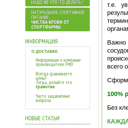
НАДО ЖЕ ЧТО-ТО ДЕЛАТЬ !
т.е. 
НАТУРАЛЬНОЕ CПОРТИВНОЕ
резуль
ПИТАНИЕ.
термин
ЧИСТКА КРОВИ ОТ
СПОРТФАРМЫ
органа
ИНФОРМАЦИЯ
Важно 
сосуд
О ДОСТАВКЕ
происх
Информация о компании-
производителе FMD
всего 
Всегда сравниваете
цены?
Сформи
Тогда, делайте это
грамотно
100% 
Часто задаваемые
вопросы
Без кл
НОВЫЕ СТАТЬИ
КАЖДА