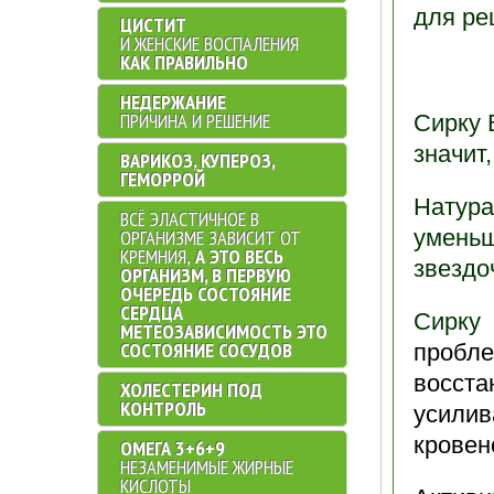
для ре
ЦИСТИТ
И ЖЕНСКИЕ ВОСПАЛЕНИЯ
КАК ПРАВИЛЬНО
НЕДЕРЖАНИЕ
ПРИЧИНА И РЕШЕНИЕ
Сирку 
значит
ВАРИКОЗ, КУПЕРОЗ,
ГЕМОРРОЙ
Натура
ВСЁ ЭЛАСТИЧНОЕ В
уменьш
ОРГАНИЗМЕ ЗАВИСИТ ОТ
КРЕМНИЯ,
А ЭТО ВЕСЬ
звездоч
ОРГАНИЗМ, В ПЕРВУЮ
ОЧЕРЕДЬ СОСТОЯНИЕ
СЕРДЦА
Сирк
МЕТЕОЗАВИСИМОСТЬ ЭТО
СОСТОЯНИЕ СОСУДОВ
пробле
восс
ХОЛЕСТЕРИН ПОД
КОНТРОЛЬ
усил
кровен
ОМЕГА 3+6+9
НЕЗАМЕНИМЫЕ ЖИРНЫЕ
КИСЛОТЫ