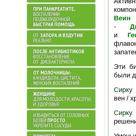
Актив
ПРИ ПАНКРЕАТИТЕ,
ком
ВОСПАЛЕНИИ
Веин
ПОДЖЕЛУДОЧНОЙ.
БЫСТРАЯ ПОМОЩЬ
-
Д
и
Ге
ОТ
ЗАПОРА И ВЗДУТИЯ
РЕАЛЬНО
флавон
ПОСЛЕ АНТИБИОТИКОВ
запате
ВОССТАНОВЛЕНИЕ.
ОТ ДИСБАКТЕРИОЗА
Эти б
ОТ МОЛОЧНИЦЫ-
были д
КАНДИДОЗА, ЦИСТИТА,
ЖЕНСКИХ ВОСПАЛЕНИЙ
Сирку
ЖЕНЩИНЕ
вен / 
ДЛЯ МОЛОДОСТИ, КРАСОТЫ
И ЗДОРОВЬЯ
Сирку
ИЗБАВИТЬСЯ ОТ ГОЛОВНЫХ
БОЛЕЙ
ПРОСТО
решени
УКРЕПИТЕ СОСУДЫ
Уменьш