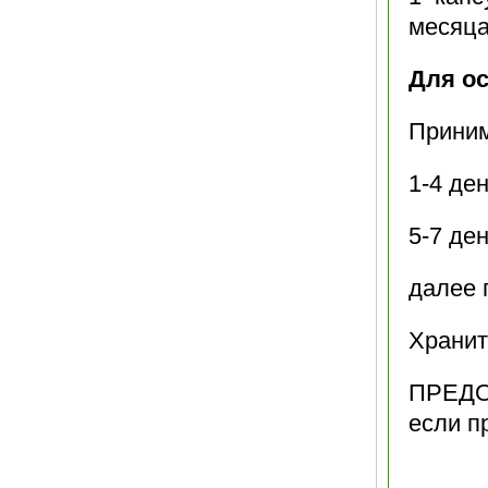
месяца
Для о
Приним
1-4 ден
5-7 де
далее 
Хранит
ПРЕДО
если п