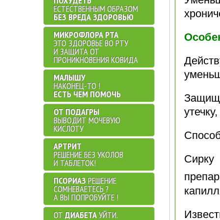
ПОХУДЕТЬ
ЕСТЕСТВЕННЫМ ОБРАЗОМ
хронич
БЕЗ ВРЕДА ЗДОРОВЬЮ
МИКРОФЛОРА РТА
Особе
ЭТО ЗДОРОВЬЕ ВО РТУ
И ЗАЩИТА ОТ
ПРОНИКНОВЕНИЯ КОВИДА
Действ
уменьш
МАЛЫШУ
НАКОНЕЦ-ТО !
ЕСТЬ ЧЕМ ПОМОЧЬ
Защища
утечку,
ОТ ПОДАГРЫ
ВЫВОДИТ МОЧЕВУЮ
КИСЛОТУ
Способ
АРТРИТ
РЕШЕНИЕ БЕЗ УКОЛОВ
Сирку
И ТАБЛЕТОК!
препа
ПСОРИАЗ
РЕШЕНИЕ
СОМНЕВАЕТЕСЬ ?
капилл
А ВЫ ПОПРОБУЙТЕ !
Извест
ОТ
ДИАБЕТА
УЙТИ.