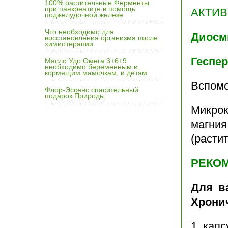
100% растительные Ферменты
при панкреатите в помощь
АКТИ
поджелудочной железе
Что необходимо для
Диосм
восстановления организма после
химиотерапии
Геспе
Масло Удо Омега 3+6+9
необходимо беременным и
кормящим мамочкам, и детям
Вспомо
Флор-Эссенс спасительный
подарок Природы
Микро
магни
(расти
РЕКО
Для в
Хрони
1 капс