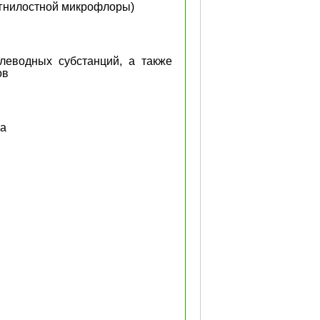
 гнилостной микрофлоры)
леводных субстанций, а также
ов
за