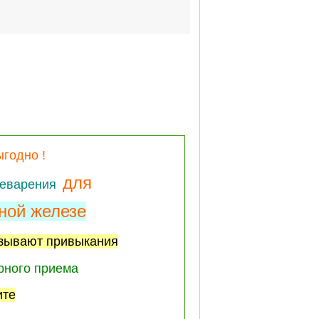
годно !
для
щеварения
ной железе
зывают привыкания
рного приема
ите