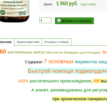
1.960 руб.
Цена:
+
доставка
писание
Характеристики
Отзывы о товаре
60
Вы
растительных капсул
(абсолютно безвредны для желудка)
7
основных
Ферментов пи
Содержат
Быстрой помощи поджелудоч
не
100%
растительного происхождения
,
вы
А значит, рекомендованы для регуля
при хроническом панкреат