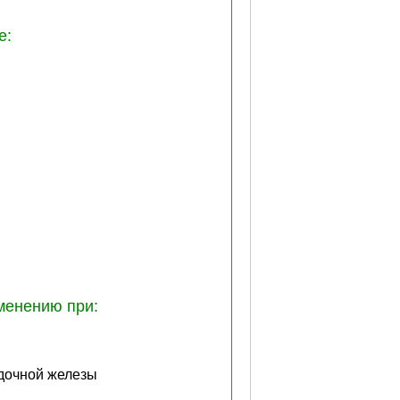
е:
менению при:
дочной железы