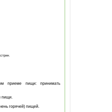
кстрин.
ом приеме пищи: принимать
 пищи.
чень горячей) пищей.