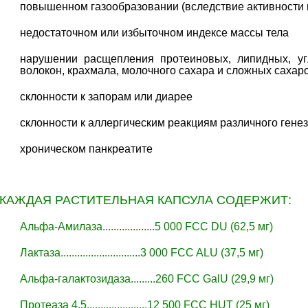
повышенном газообразовании (вследствие активности
недостаточном или избыточном индексе массы тела
нарушении расщепления протеиновых, липидных, уг
волокон, крахмала, молочного сахара и сложных сахар
склонности к запорам или диарее
склонности к аллергическим реакциям различного гене
хроническом панкреатите
КАЖДАЯ РАСТИТЕЛЬНАЯ КАПСУЛА СОДЕРЖИТ:
Альфа-Амилаза...................5 000 FCC DU (62,5 мг)
Лактаза.............................3 000 FCC ALU (37,5 мг)
Альфа-галактозидаза.........260 FCC GalU (29,9 мг)
Протеаза 4.5......................12 500 FCC HUT (25 мг)